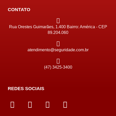
CONTATO
Rua Orestes Guimarães, 1.400 Bairro: América - CEP
89.204.060
atendimento@seguridade.com.br
(47) 3425-3400
REDES SOCIAIS
F
I
L
Y
a
n
i
o