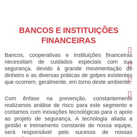
Ir
para
o
conteúdo
BANCOS E INSTITUIÇÕES
FINANCEIRAS
F
I
Li
Y
Bancos, cooperativas e instituições financeiras
necessitam de cuidados especiais com sua
segurança, devido à grande movimentação de
dinheiro e as diversas práticas de golpes existentes
que ocorrem, geralmente, em torno deste ambiente.
Com ênfase na prevenção, constantemente
realizamos análise de risco para este segmento e
contamos com inovações tecnológicas para o apoio
ao projeto de segurança. A tecnologia aliada a
gestão e treinamento constante de nossa equipe,
será responsável pelo sucesso de nossas